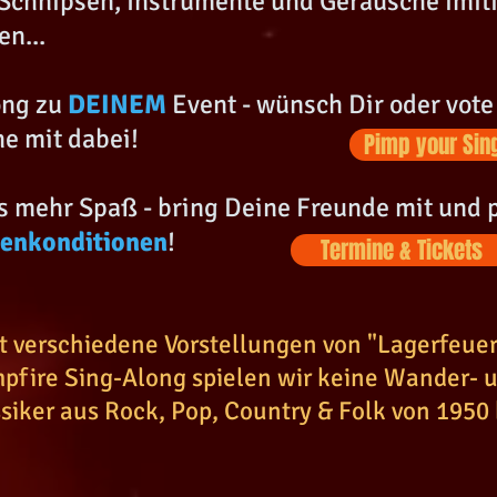
 Schnipsen, Instrumente und Geräusche imit
n...
ong zu
DEINEM
Event - wünsch Dir oder vote
e mit dabei!
Pimp your Sin
mehr Spaß - bring Deine Freunde mit und pr
penkonditionen
!
Termine & Tickets
bt verschiedene Vorstellungen von "Lagerfeue
pfire Sing-Along spielen wir keine Wander- u
iker aus Rock, Pop, Country & Folk von 1950 bi