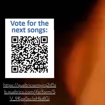
https://qualtricsxmyjrq2d5z
b.qualtrics.com/jfe/form/S
V_9Kpq5scIoHkdIGi