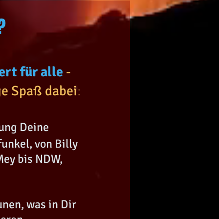
?
rt für alle
-
:
e Spaß dabei
tung Deine
unkel, von Billy
 Mey bis NDW,
unen, was in Dir