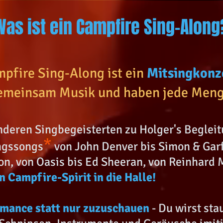
Was ist ein Campfire Sing-Along
mpfire Sing-Along ist ein
Mitsingkonze
emeinsam Musik und haben jede Meng
anderen Singbegeisterten zu Holger's Beglei
*
ngssongs
von John Denver bis Simon & Garf
ton, von Oasis bis Ed Sheeran, von Reinhard
n Campfire-Spirit in die Halle!
ormance statt nur zuzuschauen
- Du wirst sta