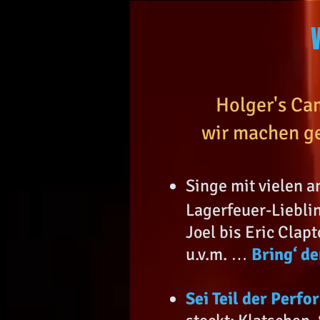
Holger's Ca
wir machen g
Singe mit vielen 
Lagerfeuer-Liebli
Joel bis Eric Clap
u.v.m. …
Bring‘ de
Sei Teil der Perf