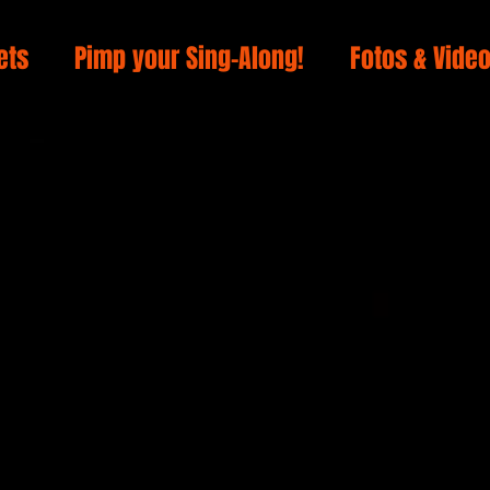
ets
Pimp your Sing-Along!
Fotos & Vide
er Performance, statt nur z