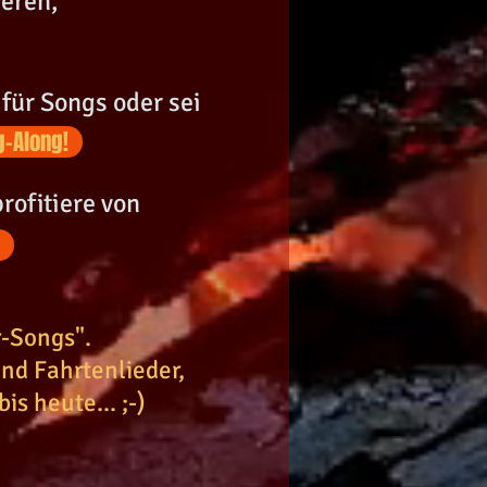
ieren,
 für Songs oder sei
g-Along!
ofitiere von
r-Songs".
nd Fahrtenlieder,
s heute... ;-)