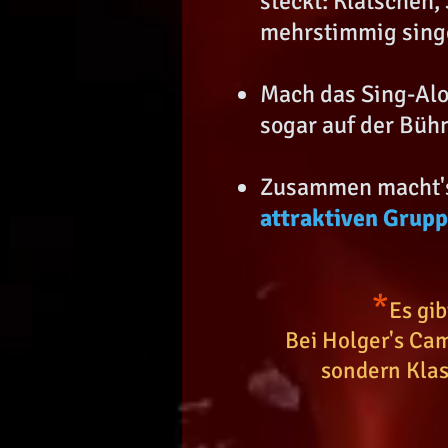
steckt: Klatschen,
mehrstimmig singe
Mach das Sing-Al
sogar auf der Bühn
Zusammen macht's 
attraktiven Grup
*
Es gi
Bei Holger's Cam
sondern Klass