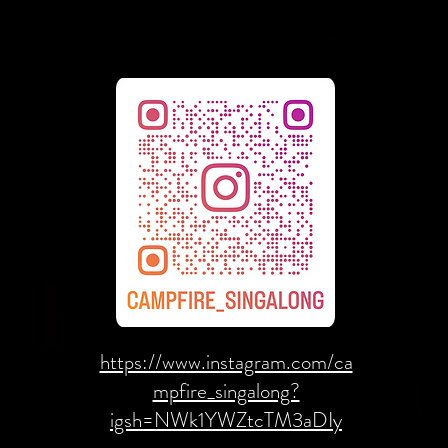
https://www.instagram.com/ca
mpfire_singalong?
igsh=NWk1YWZtcTM3aDIy