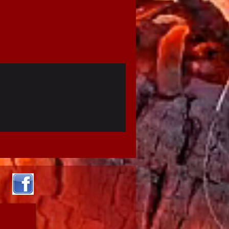
olge
ire Si