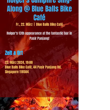
Along @ Blue Balls Bike
Café
Fr., 22. März
  |  
Blue Balls Bike Café
Holger's 13th appearance at the fantastic bar in
Pasir Panjang!
Zeit & Ort
22. März 2024, 19:00
Blue Balls Bike Café, 44 Pasir Panjang Rd,
Singapore 118504